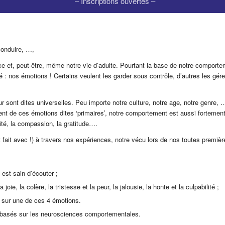
– Inscriptions ouvertes –
 conduire, …,
e et, peut-être, même notre vie d’adulte. Pourtant la base de notre comporte
é : nos émotions ! Certains veulent les garder sous contrôle, d’autres les gére
eur sont dites universelles. Peu importe notre culture, notre age, notre genre,
 de ces émotions dites ‘primaires’, notre comportement est aussi fortemen
ilité, la compassion, la gratitude….
fait avec !) à travers nos expériences, notre vécu lors de nos toutes première
est sain d’écouter ;
ie, la colère, la tristesse et la peur, la jalousie, la honte et la culpabilité ;
e sur une de ces 4 émotions.
 basés sur les neurosciences comportementales.