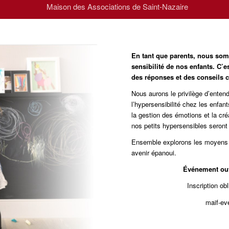
Maison des Associations de Saint-Nazaire
En tant que parents, nous so
sensibilité de nos enfants.
C’e
des réponses et des conseils c
Nous aurons le privilège d’entend
l’hypersensibilité chez les enfan
la gestion des émotions et la cr
nos petits hypersensibles seront
Ensemble explorons les moyens 
avenir épanoui.
Événement ouv
Inscription ob
maif-e