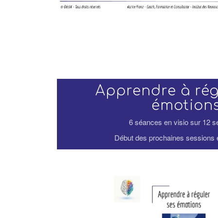
Apprendre à rég
émotion
6 séances en visio sur 12 
Début des prochaines sessions 