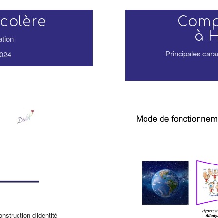
 colère
Compr
à H
ation
Principales carac
2024
onstruction d’identité