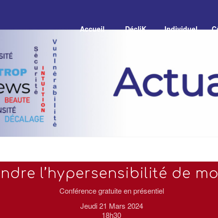
Accueil
DécliK
Individuel
C
dre l’hypersensibilité de m
Conférence gratuite en présentiel
Jeudi 21 Mars 2024
18h30