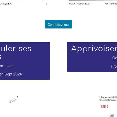
Contactez-moi
uler ses
Apprivoiser
s
Co
semaines
Pro
en Sept 2024